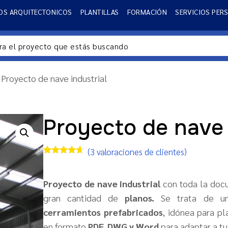
OS ARQUITECTONICOS
PLANTILLAS
FORMACIÓN
SERVICIOS PER
 Proyecto de nave industrial
Proyecto de nave 
(
3
valoraciones de clientes)
Valorado
2
con
4.50
de 5 en
Proyecto de nave industrial
con toda la docu
base a
valoraciones
gran cantidad de
planos.
Se trata de u
de
clientes
cerramientos prefabricados
, idónea para p
en formato
PDF, DWG y Word
para adaptar a tu