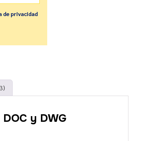
a de privacidad
3)
F, DOC y DWG