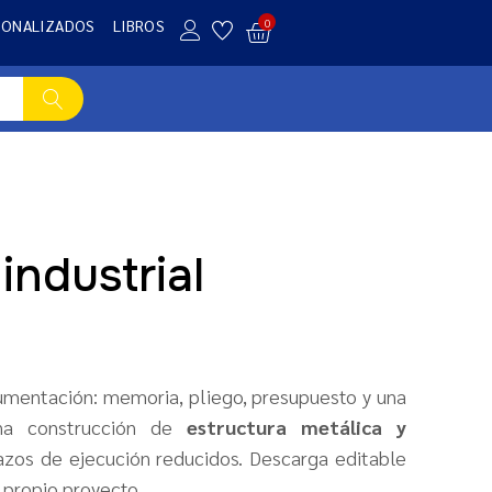
SONALIZADOS
LIBROS
0
industrial
mentación: memoria, pliego, presupuesto y una
na construcción de
estructura metálica y
lazos de ejecución reducidos. Descarga editable
 propio proyecto.