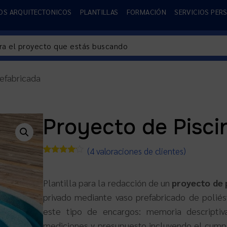
OS ARQUITECTONICOS
PLANTILLAS
FORMACIÓN
SERVICIOS PER
refabricada
Proyecto de Pisci
(
4
valoraciones de clientes)
Valorado
3
con
4.00
de 5 en
Plantilla para la redacción de un
proyecto de 
base a
valoraciones
privado mediante vaso prefabricado de poliés
de
clientes
este tipo de encargos: memoria descriptiva
mediciones y presupuesto incluyendo el cump