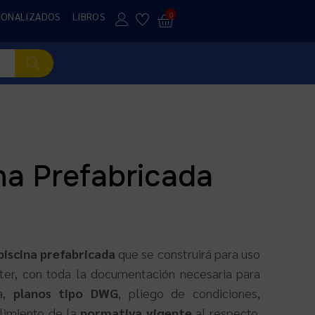
SONALIZADOS
LIBROS
0
na Prefabricada
piscina prefabricada
que se construirá para uso
ter
, con toda la documentación necesaria para
,
planos tipo DWG
, pliego de condiciones,
limiento de la
normativa vigente
al respecto.