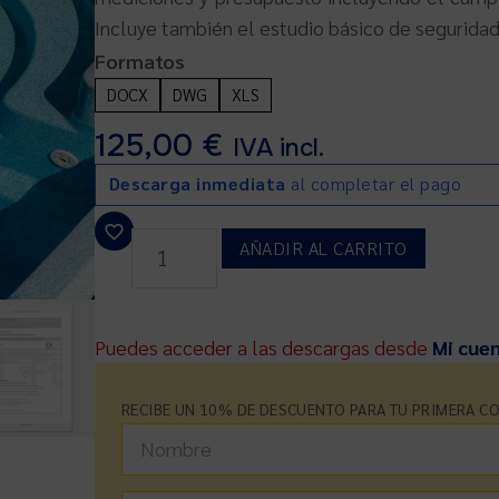
Incluye también el estudio básico de seguridad
Formatos
DOCX
DWG
XLS
125,00
€
IVA incl.
Descarga inmediata
al completar el pago
AÑADIR AL CARRITO
Puedes acceder a las descargas desde
Mi cue
RECIBE UN 10% DE DESCUENTO PARA TU PRIMERA C