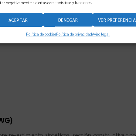
tar negativamente a ciertas características y funciones.
ACEPTAR
DENEGAR
VER PREFERENCIA
ilidad.
Política de cookies
Política de privacidad
Aviso legal
DWG)
e revestimiento sintéticos, sección constructiva tipo