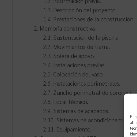
1.2. Información previa.
1.3. Descripción del proyecto.
1.4. Prestaciones de la construcción.
2. Memoria constructiva
2.1. Sustentación de la piscina.
2.2. Movimientos de tierra.
2.3. Solera de apoyo.
2.4. Instalaciones previas.
2.5. Colocación del vaso.
2.6. Instalaciones perimetrales.
2.7. Zuncho perimetral de coronación
2.8. Local técnico.
2.9. Sistemas de acabados.
Para
2.10. Sistemas de acondicionamiento e
alma
2.11. Equipamiento.
tecn
iden