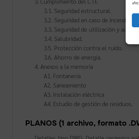
3. Cumplimiento del CTE
afec
3.1. Seguridad estructural.
3.2. Seguridad en caso de incendio.
3.3. Seguridad de utilización y accesib
3.4. Salubridad.
3.5. Protección contra el ruido.
3.6. Ahorro de energía.
4. Anexos a la memoria
A1. Fontanería
A2. Saneamiento
A3. Instalación eléctrica
A4. Estudio de gestión de residuos.
PLANOS (1 archivo, formato .
Detalles tipo DWG: Detalle cerámico sobr