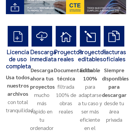
Licencia
Descarga
Proyectos
Proyectos
Facturas
de uso
inmediata
reales
editables
oficiales
completa
Descarga
Documentación
Editable
Siempre
Usa todos
ahora tus
técnica
100%
disponibles
nuestros
proyectos
filtrada
para
para
archivos
mucho
100% de
adaptarse
descargar
con total
más
obras
a tu caso y
desde tu
tranquilidad
rápido en
reales
ser más
área
tu
eficiente
privada
ordenador
en el