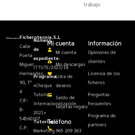
trabajo
Ficherotecnia.S.L
Número
Mi cuenta
Información
Calle
de
Mi cuenta
Opiniones de
Poeta
expediente
:
clientes
Miguel
Mis descargas
ITTUTE/2021/14
Hernandez,
Licencia de los
Programa
Lista de
:
90, 7º
ficheros
«Cheque
deseos
A
Tutorías
Preguntas
Saldo de
CIF:
Internacionalización
frecuentes
tarjetas regalo
B-
2021»
Programa de
54560107
Teléfono
Tutorías
:
partners
C.P:
Marketing
965 209 363