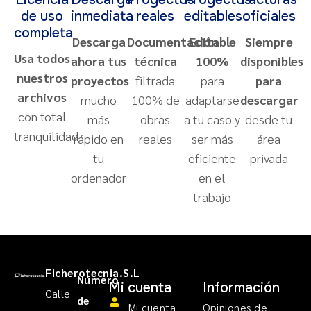
de uso
inmediata
reales
editables
oficiales
completa
Descarga
Documentación
Editable
Siempre
Usa todos
ahora tus
técnica
100%
disponibles
nuestros
proyectos
filtrada
para
para
archivos
mucho
100% de
adaptarse
descargar
con total
más
obras
a tu caso y
desde tu
tranquilidad
rápido en
reales
ser más
área
tu
eficiente
privada
ordenador
en el
trabajo
Ficherotecnia.S.L
Número
Mi cuenta
Información
Calle
de
Mi cuenta
Opiniones de