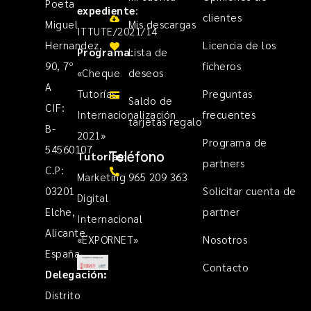
Poeta
expediente
:
clientes
Miguel
Mis descargas
ITTUTE/2021/14
Hernandez,
Licencia de los
Programa
Lista de
:
90, 7º
ficheros
«Cheque
deseos
A
Tutorías
Preguntas
Saldo de
CIF:
Internacionalización
frecuentes
tarjetas regalo
B-
2021»
Programa de
54560107
Teléfono
Tutorías
:
partners
C.P:
Marketing
965 209 363
03201
Solicitar cuenta de
Digital
Elche,
partner
Internacional
Alicante.
«EXPORNET»
Nosotros
España
Contacto
Delegación:
Distrito