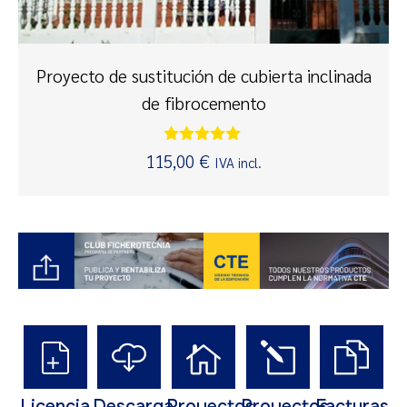
Proyecto de sustitución de cubierta inclinada
de fibrocemento
Valorado
115,00
€
IVA incl.
con
5.00
de 5
Licencia
Descarga
Proyectos
Proyectos
Facturas