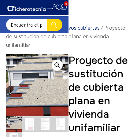
0
Inicio
/
Detalles constructivos cubiertas
/ Proyecto
de sustitución de cubierta plana en vivienda
unifamiliar
Proyecto de
sustitución
de cubierta
plana en
vivienda
unifamiliar