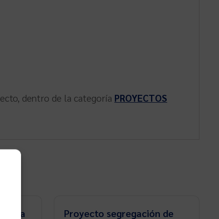
yecto, dentro de la categoría
PROYECTOS
d para
Proyecto segregación de