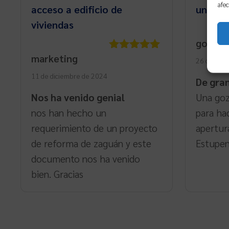
afec
acceso a edificio de
una pe
viviendas
google
marketing
Valorado
26 de ene
con
5
de 5
11 de diciembre de 2024
De gra
Nos ha venido genial
Una goz
nos han hecho un
para hac
requerimiento de un proyecto
apertur
de reforma de zaguán y este
Estupen
documento nos ha venido
bien. Gracias