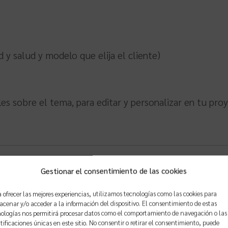
 y salud y modelo que elija el cliente)
s sobre el tema, para editar y personalizar en tu pro
Gestionar el consentimiento de las cookies
oductos
 ofrecer las mejores experiencias, utilizamos tecnologías como las cookies para
cenar y/o acceder a la información del dispositivo. El consentimiento de estas
ologías nos permitirá procesar datos como el comportamiento de navegación o las
to de apertura de
Proyecto de activida
tificaciones únicas en este sitio. No consentir o retirar el consentimiento, puede