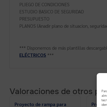
PLIEGO DE CONDICIONES
ESTUDIO BASICO DE SEGURIDAD
PRESUPUESTO
PLANOS (Anadir plano de situacion, seguridad
*** Disponemos de más plantillas descargable
ELÉCTRICOS
***
Valoraciones de otros pr
Para
alma
tecn
Proyecto de rampa para
Proyec
iden