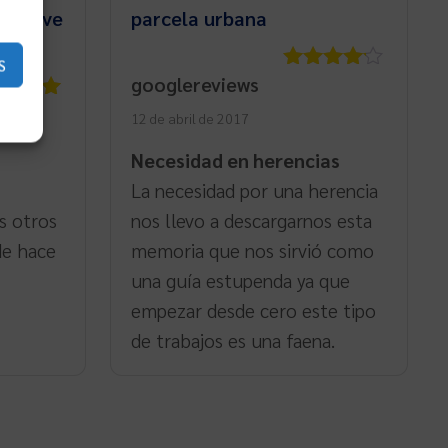
na nave
parcela urbana
S
googlereviews
Valorado
con
4
de
rado
12 de abril de 2017
5
5
de 5
Necesidad en herencias
La necesidad por una herencia
s otros
nos llevo a descargarnos esta
de hace
memoria que nos sirvió como
una guía estupenda ya que
empezar desde cero este tipo
de trabajos es una faena.