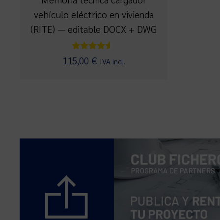
vehículo eléctrico en vivienda
(RITE) — editable DOCX + DWG
Valorado
115,00
€
IVA incl.
con
4.40
de 5