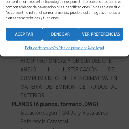
consentimiento de estas tecnologías nos permitirá procesar datos como el
comportamiento de navegación o las identificaciones únicas en este sitio.
SEGURIDAD EN CASO DE INCENDIO DEL
No consentir o retirar el consentimiento, puede afectar negativamente a
CÓDIGO TÉCNICO DE LA EDIFICACIÓN
ciertas características y funciones.
ANEJO II. JUSTIFICACIÓN DEL
CUMPLIMIENTO DE LA LEY 1/1998 DE 5
ACEPTAR
DENEGAR
VER PREFERENCIAS
DE MAYO, DE ACCESIBILIDAD Y
Política de cookies
Política de privacidad
Aviso legal
SUPRESIÓN DE BARRERAS
ARQUITECTÓNICAS Y DB-SUA DEL CTE
ANEJO III. JUSTIFICACIÓN DEL
CUMPLIMIENTO DE LA NORMATIVA EN
MATERIA DE EMISIÓN DE RUIDOS AL
EXTERIOR
PLANOS (6 planos, formato .DWG)
Situación según PGMOU y Vista aérea
Referencia Catastral