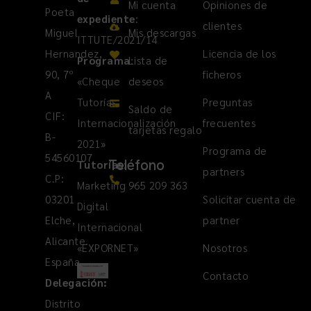
Mi cuenta
Opiniones de
Poeta
expediente
:
clientes
Miguel
Mis descargas
ITTUTE/2021/14
Hernandez,
Licencia de los
Programa
Lista de
:
90, 7º
ficheros
«Cheque
deseos
A
Tutorías
Preguntas
Saldo de
CIF:
Internacionalización
frecuentes
tarjetas regalo
B-
2021»
Programa de
54560107
Teléfono
Tutorías
:
partners
C.P:
Marketing
965 209 363
03201
Solicitar cuenta de
Digital
Elche,
partner
Internacional
Alicante.
«EXPORNET»
Nosotros
España
Contacto
Delegación:
Distrito