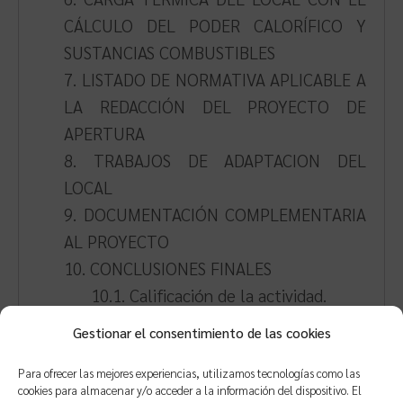
CÁLCULO DEL PODER CALORÍFICO Y
SUSTANCIAS COMBUSTIBLES
7. LISTADO DE NORMATIVA APLICABLE A
LA REDACCIÓN DEL PROYECTO DE
APERTURA
8. TRABAJOS DE ADAPTACION DEL
LOCAL
9. DOCUMENTACIÓN COMPLEMENTARIA
AL PROYECTO
10. CONCLUSIONES FINALES
10.1. Calificación de la actividad.
10.2. Conclusión.
Gestionar el consentimiento de las cookies
ANEJOS (15 páginas, formato .DOC)
Para ofrecer las mejores experiencias, utilizamos tecnologías como las
ANEJO I. JUSTIFICACIÓN DEL
cookies para almacenar y/o acceder a la información del dispositivo. El
CUMPLIMIENTO DEL DB-SI DE