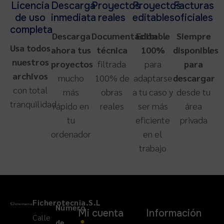
Licencia
Descarga
Proyectos
Proyectos
Facturas
de uso
inmediata
reales
editables
oficiales
completa
Descarga
Documentación
Editable
Siempre
Usa todos
ahora tus
técnica
100%
disponibles
nuestros
proyectos
filtrada
para
para
archivos
mucho
100% de
adaptarse
descargar
con total
más
obras
a tu caso y
desde tu
tranquilidad
rápido en
reales
ser más
área
tu
eficiente
privada
ordenador
en el
trabajo
Ficherotecnia.S.L
Número
Mi cuenta
Información
Calle
de