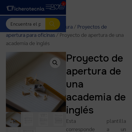
0
Inicio
/
Proyectos de apertura
/
Proyectos de
apertura para oficinas
/ Proyecto de apertura de una
academia de inglés
Proyecto de
apertura de
una
academia de
inglés
Esta plantilla
corresponde a un