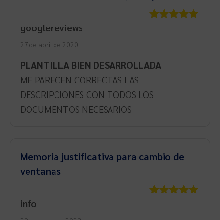
googlereviews
Valorado
con
5
de 5
27 de abril de 2020
PLANTILLA BIEN DESARROLLADA
ME PARECEN CORRECTAS LAS
DESCRIPCIONES CON TODOS LOS
DOCUMENTOS NECESARIOS
Memoria justificativa para cambio de
ventanas
info
Valorado
con
5
de 5
29 de mayo de 2023