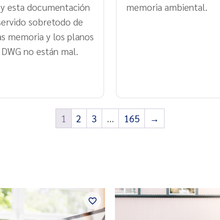
y esta documentación
memoria ambiental.
servido sobretodo de
las memoria y los planos
 DWG no están mal.
1
2
3
…
165
→