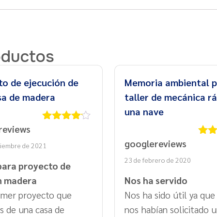
oductos
to de ejecución de
Memoria ambiental p
sa de madera
taller de mecánica r
una nave
reviews
Valorado
con
4
de
googlereviews
Valo
tiembre de 2021
5
con
23 de febrero de 2020
para proyecto de
n madera
Nos ha servido
rimer proyecto que
Nos ha sido útil ya qu
 de una casa de
nos habían solicitado 