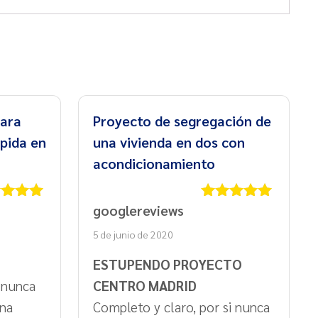
ara
Proyecto de segregación de
ápida en
una vivienda en dos con
acondicionamiento
googlereviews
rado
Valorado
5
de 5
con
5
de 5
5 de junio de 2020
ESTUPENDO PROYECTO
e nunca
CENTRO MADRID
una
Completo y claro, por si nunca