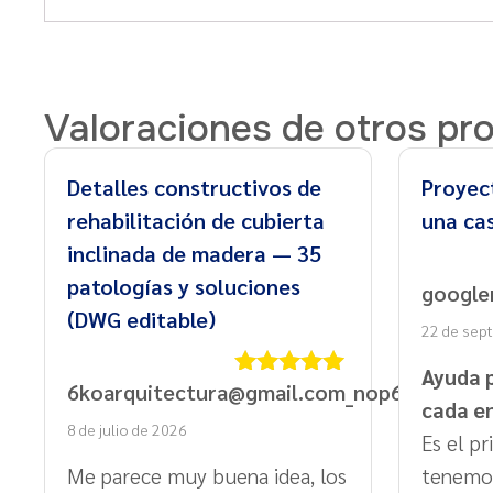
Valoraciones de otros pr
Detalles constructivos de
Proyec
rehabilitación de cubierta
una ca
inclinada de madera — 35
patologías y soluciones
google
(DWG editable)
22 de sep
Ayuda 
6koarquitectura@gmail.com_nop6784
Valorado
cada e
con
5
de 5
8 de julio de 2026
Es el p
Me parece muy buena idea, los
tenemos