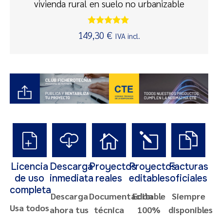
vivienda rural en suelo no urbanizable
Valorado
149,30
€
IVA incl.
con
5.00
de 5
Licencia
Descarga
Proyectos
Proyectos
Facturas
de uso
inmediata
reales
editables
oficiales
completa
Descarga
Documentación
Editable
Siempre
Usa todos
ahora tus
técnica
100%
disponibles