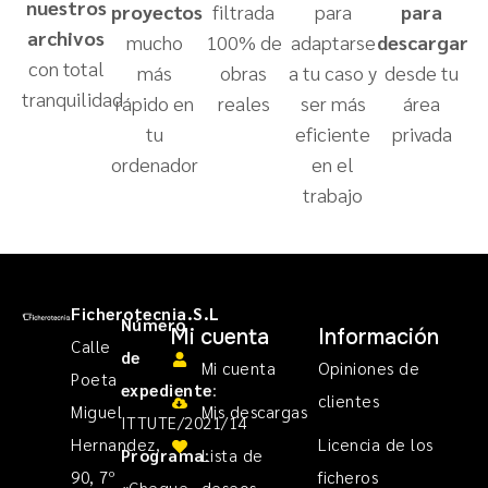
nuestros
proyectos
filtrada
para
para
archivos
mucho
100% de
adaptarse
descargar
con total
más
obras
a tu caso y
desde tu
tranquilidad
rápido en
reales
ser más
área
tu
eficiente
privada
ordenador
en el
trabajo
Ficherotecnia.S.L
Número
Mi cuenta
Información
Calle
de
Mi cuenta
Opiniones de
Poeta
expediente
:
clientes
Miguel
Mis descargas
ITTUTE/2021/14
Hernandez,
Licencia de los
Programa
Lista de
:
90, 7º
ficheros
«Cheque
deseos