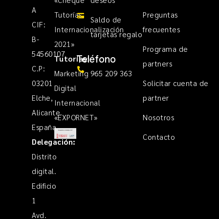
A
Tutorías
Preguntas
Saldo de
CIF:
Internacionalización
frecuentes
tarjetas regalo
B-
2021»
Programa de
54560107
Teléfono
Tutorías
:
partners
C.P:
Marketing
965 209 363
03201
Solicitar cuenta de
Digital
Elche,
partner
Internacional
Alicante.
«EXPORNET»
Nosotros
España
Contacto
Delegación:
Distrito
digital.
Edificio
1
Avd.