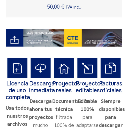
Valorado
50,00
€
IVA incl.
con
5.00
de 5
Licencia
Descarga
Proyectos
Proyectos
Facturas
de uso
inmediata
reales
editables
oficiales
completa
Descarga
Documentación
Editable
Siempre
Usa todos
ahora tus
técnica
100%
disponibles
nuestros
proyectos
filtrada
para
para
archivos
mucho
100% de
adaptarse
descargar