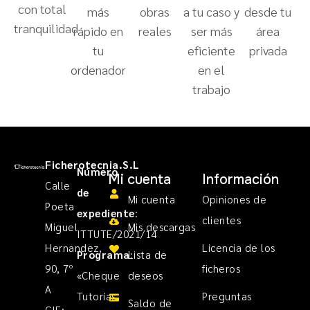
con total
más
obras
a tu caso y
desde tu
tranquilidad
rápido en
reales
ser más
área
tu
eficiente
privada
ordenador
en el
trabajo
Ficherotecnia.S.L
Número
Mi cuenta
Información
Calle
de
Mi cuenta
Opiniones de
Poeta
expediente
:
clientes
Miguel
Mis descargas
ITTUTE/2021/14
Hernandez,
Licencia de los
Programa
Lista de
:
90, 7º
ficheros
«Cheque
deseos
A
Tutorías
Preguntas
Saldo de
CIF: