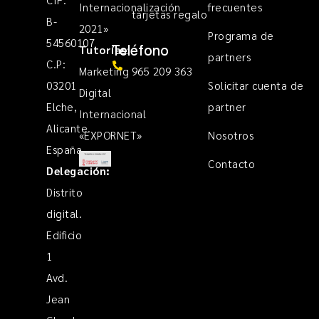
Internacionalización
frecuentes
tarjetas regalo
B-
2021»
Programa de
54560107
Teléfono
Tutorías
:
partners
C.P:
Marketing
965 209 363
03201
Solicitar cuenta de
Digital
Elche,
partner
Internacional
Alicante.
«EXPORNET»
Nosotros
España
Contacto
Delegación:
Distrito
digital.
Edificio
1
Avd.
Jean