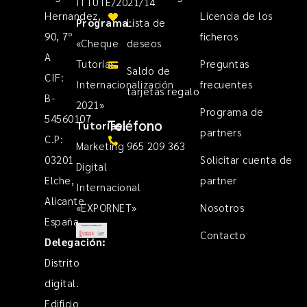
ITTUTE/2021/14
Hernandez,
Licencia de los
Programa
Lista de
:
90, 7º
ficheros
«Cheque
deseos
A
Tutorías
Preguntas
Saldo de
CIF:
Internacionalización
frecuentes
tarjetas regalo
B-
2021»
Programa de
54560107
Teléfono
Tutorías
:
partners
C.P:
Marketing
965 209 363
03201
Solicitar cuenta de
Digital
Elche,
partner
Internacional
Alicante.
«EXPORNET»
Nosotros
España
Contacto
Delegación:
Distrito
digital.
Edificio