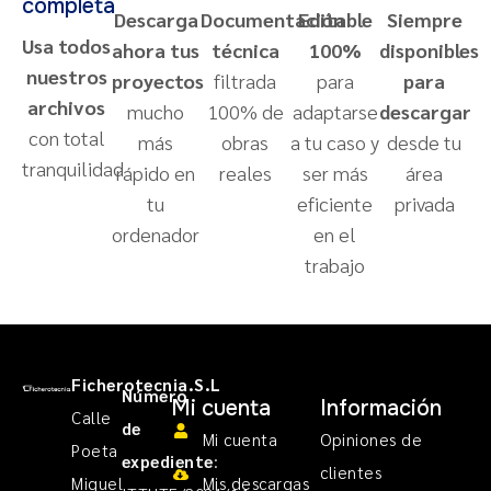
completa
Descarga
Documentación
Editable
Siempre
Usa todos
ahora tus
técnica
100%
disponibles
nuestros
proyectos
filtrada
para
para
archivos
mucho
100% de
adaptarse
descargar
con total
más
obras
a tu caso y
desde tu
tranquilidad
rápido en
reales
ser más
área
tu
eficiente
privada
ordenador
en el
trabajo
Ficherotecnia.S.L
Número
Mi cuenta
Información
Calle
de
Mi cuenta
Opiniones de
Poeta
expediente
:
clientes
Miguel
Mis descargas