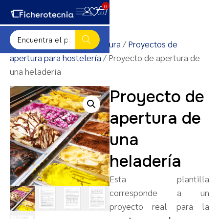
0
Inicio
/
Proyectos de apertura
/
Proyectos de
apertura para hostelería
/ Proyecto de apertura de
una heladería
Proyecto de
apertura de
una
heladería
Esta plantilla
corresponde a un
proyecto real para la