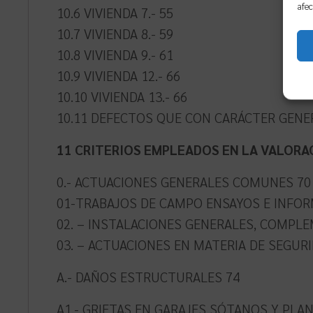
afec
10.6 VIVIENDA 7.- 55
10.7 VIVIENDA 8.- 59
10.8 VIVIENDA 9.- 61
10.9 VIVIENDA 12.- 66
10.10 VIVIENDA 13.- 66
10.11 DEFECTOS QUE CON CARÁCTER GENER
11 CRITERIOS EMPLEADOS EN LA VALORAC
0.- ACTUACIONES GENERALES COMUNES 70
01-TRABAJOS DE CAMPO ENSAYOS E INFORM
02. – INSTALACIONES GENERALES, COMPLE
03. – ACTUACIONES EN MATERIA DE SEGURI
A.- DAÑOS ESTRUCTURALES 74
A1.- GRIETAS EN GARAJES SÓTANOS Y PLANTAS