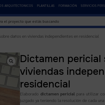
OS ARQUITECTONICOS
PLANTILLAS
FORMACIÓN
SERVICIOS PER
sobre daños en viviendas independientes en residencial
Dictamen pericial
viviendas indepen
residencial
Elaborado
dictamen pericial
para utilizar c
juzgado ya teniendo la resolución de cada una 