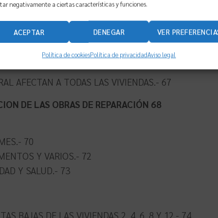
tar negativamente a ciertas características y funciones.
ACEPTAR
DENEGAR
VER PREFERENCIA
Política de cookies
Política de privacidad
Aviso legal
AL AFECTAN A TODAS LAS VIVIENDAS.- 67
ION DE LAS OBRAS DE REPARACIÓN 68
ES.- 70
MENTOS Y VARIOS.- 72
DAD Y SALUD.- 73
 BAJAS DE LAS VIVIENDAS 2, 4, 6, 8 Y 12.- 74