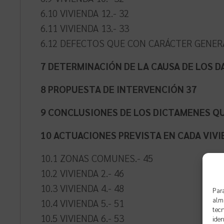
6.10 VIVIENDA 12.- 32
6.11 VIVIENDA 13.- 33
6.12 DEFECTOS QUE CON CARÁCTER GENERA
7 DETERMINACIÓN DE LA CAUSA DE LOS 
8 PROPUESTA DE INTERVENCIÓN 37
9 CONCLUSIONES DE LOS DICTAMENES QUE
10 ACTUACIONES PREVISTA EN CADA VIV
10.1 ZONAS COMUNES.- 45
10.2 VIVIENDA 2.- 46
10.3 VIVIENDA 4.- 48
Para
alma
10.4 VIVIENDA 5.- 51
tecn
10.5 VIVIENDA 6.- 53
iden