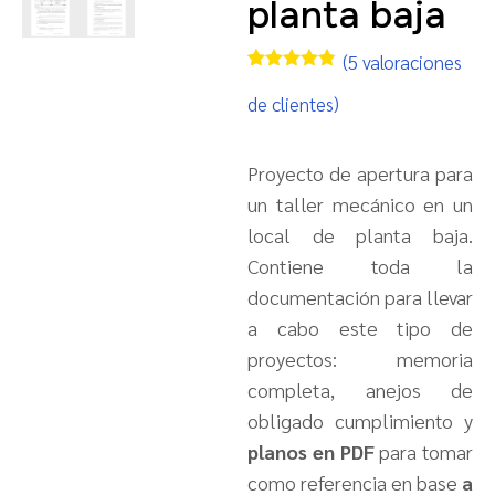
planta baja
(
5
valoraciones
Valorado
4
con
4.75
de clientes)
de 5 en
base a
valoraciones
de
Proyecto de apertura para
clientes
un taller mecánico en un
local de planta baja.
Contiene toda la
documentación para llevar
a cabo este tipo de
proyectos: memoria
completa, anejos de
obligado cumplimiento y
planos en PDF
para tomar
como referencia en base
a