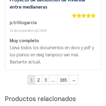
entre medianeras
p.trillogarcia
Valorado
con
5
de 5
12 de noviembre de 2024
Muy completo
Lleva todos los documentos en docx y pdf y
los planos en dwg tampoco van mal.
Bastante actual.
1
2
3
…
165
→
Productos relacionados