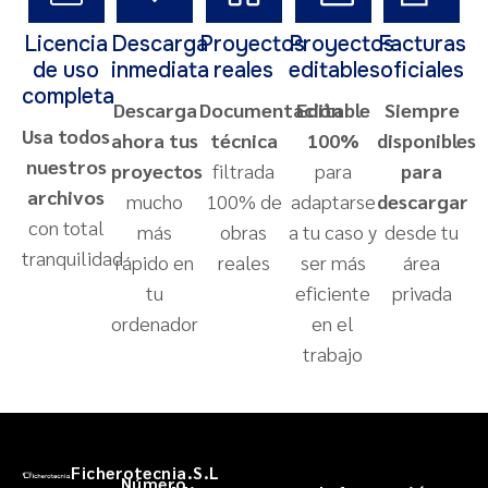
Licencia
Descarga
Proyectos
Proyectos
Facturas
de uso
inmediata
reales
editables
oficiales
completa
Descarga
Documentación
Editable
Siempre
Usa todos
ahora tus
técnica
100%
disponibles
nuestros
proyectos
filtrada
para
para
archivos
mucho
100% de
adaptarse
descargar
con total
más
obras
a tu caso y
desde tu
tranquilidad
rápido en
reales
ser más
área
tu
eficiente
privada
ordenador
en el
trabajo
Ficherotecnia.S.L
Número