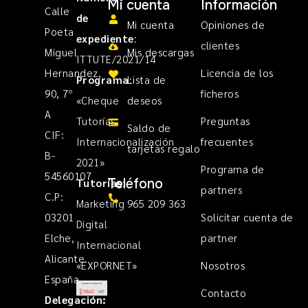
Mi cuenta
Información
Calle
de
Mi cuenta
Opiniones de
Poeta
expediente
:
clientes
Miguel
Mis descargas
ITTUTE/2021/14
Hernandez,
Licencia de los
Programa
Lista de
:
90, 7º
ficheros
«Cheque
deseos
A
Tutorías
Preguntas
Saldo de
CIF:
Internacionalización
frecuentes
tarjetas regalo
B-
2021»
Programa de
54560107
Teléfono
Tutorías
:
partners
C.P:
Marketing
965 209 363
03201
Solicitar cuenta de
Digital
Elche,
partner
Internacional
Alicante.
«EXPORNET»
Nosotros
España
Contacto
Delegación: