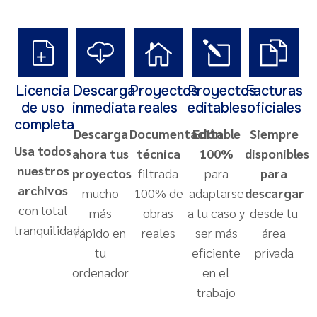
Licencia
Descarga
Proyectos
Proyectos
Facturas
de uso
inmediata
reales
editables
oficiales
completa
Descarga
Documentación
Editable
Siempre
Usa todos
ahora tus
técnica
100%
disponibles
nuestros
proyectos
filtrada
para
para
archivos
mucho
100% de
adaptarse
descargar
con total
más
obras
a tu caso y
desde tu
tranquilidad
rápido en
reales
ser más
área
tu
eficiente
privada
ordenador
en el
trabajo