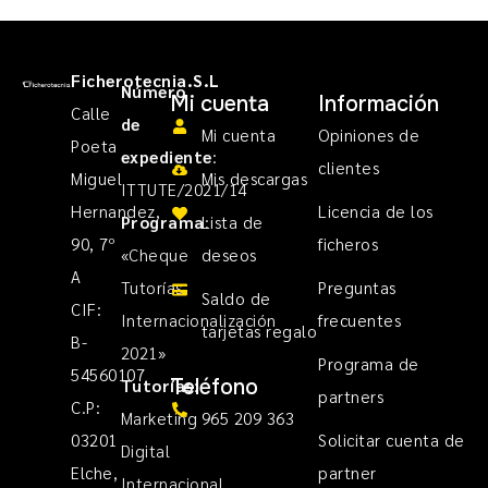
Ficherotecnia.S.L
Número
Mi cuenta
Información
Calle
de
Mi cuenta
Opiniones de
Poeta
expediente
:
clientes
Miguel
Mis descargas
ITTUTE/2021/14
Hernandez,
Licencia de los
Programa
Lista de
:
90, 7º
ficheros
«Cheque
deseos
A
Tutorías
Preguntas
Saldo de
CIF:
Internacionalización
frecuentes
tarjetas regalo
B-
2021»
Programa de
54560107
Teléfono
Tutorías
:
partners
C.P:
Marketing
965 209 363
03201
Solicitar cuenta de
Digital
Elche,
partner
Internacional