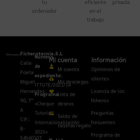
tu
eficiente
privada
ordenador
en el
trabajo
Ficherotecnia.S.L
Número
Mi cuenta
Información
Calle
de
Mi cuenta
Opiniones de
Poeta
expediente
:
clientes
Miguel
Mis descargas
ITTUTE/2021/14
Hernandez,
Licencia de los
Programa
Lista de
:
90, 7º
ficheros
«Cheque
deseos
A
Tutorías
Preguntas
Saldo de
CIF:
Internacionalización
frecuentes
tarjetas regalo
B-
2021»
Programa de
54560107