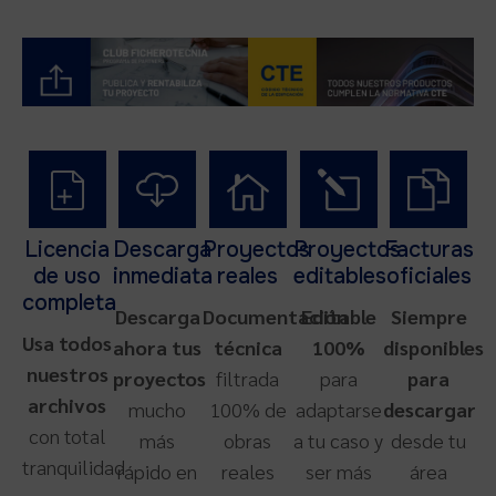
Licencia
Descarga
Proyectos
Proyectos
Facturas
de uso
inmediata
reales
editables
oficiales
completa
Descarga
Documentación
Editable
Siempre
Usa todos
ahora tus
técnica
100%
disponibles
nuestros
proyectos
filtrada
para
para
archivos
mucho
100% de
adaptarse
descargar
con total
más
obras
a tu caso y
desde tu
tranquilidad
rápido en
reales
ser más
área