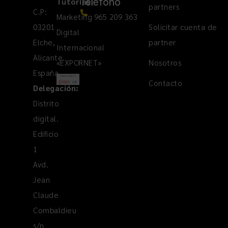
Teléfono
Tutorías
:
partners
C.P:
Marketing
965 209 363
03201
Solicitar cuenta de
Digital
Elche,
partner
Internacional
Alicante.
«EXPORNET»
Nosotros
España
Contacto
Delegación:
Distrito
digital.
Edificio
1
Avd.
Jean
Claude
Combaldieu
s/n