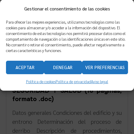
oficiales. Condiciones particulares de índole
Gestionar el consentimiento de las cookies
técnica. Condiciones particulares de índole
facultativa. Condiciones particulares de
Para ofrecer las mejores experiencias, utilizamos tecnologías como las
cookies para almacenar y/o acceder a la información del dispositivo. El
índole económica. Condiciones particulares
consentimiento de estas tecnologías nos permitirá procesar datos como el
de índole legal.
comportamiento de navegación o las identificaciones únicas en este sitio.
No consentir o retirar el consentimiento, puede afectar negativamente a
ciertas características y funciones.
4.- MEDICIONES Y PRESUPUESTO
(1 página, formato .doc)
ACEPTAR
DENEGAR
VER PREFERENCIAS
5.- ESTUDIO BÁSICO DE
Política de cookies
Política de privacidad
Aviso legal
SEGURIDAD Y SALUD (16 páginas,
formato .doc)
Datos generales Condiciones del edificio y su
entrono Determinación del proceso de
derribo Descripción de procedimientos,