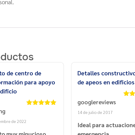
sonal.
oductos
to de centro de
Detalles constructi
ormación para apoyo
de apeos en edificios
dificio
googlereviews
Valo
con
ng
Valorado
14 de julio de 2017
con
5
de 5
iembre de 2022
Ideal para actuacion
to muy minucioso
emergencia