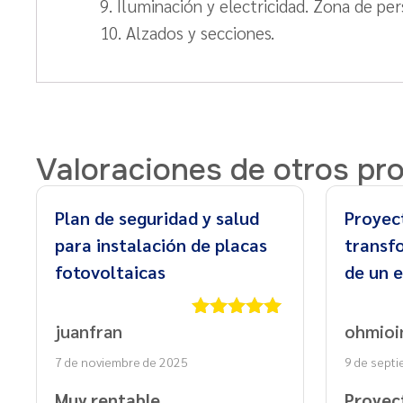
9. Iluminación y electricidad. Zona de per
10. Alzados y secciones.
Valoraciones de otros pr
Plan de seguridad y salud
Proyec
para instalación de placas
transf
fotovoltaicas
de un e
juanfran
ohmioi
Valorado
con
5
de 5
7 de noviembre de 2025
9 de sept
Muy rentable
Proyec