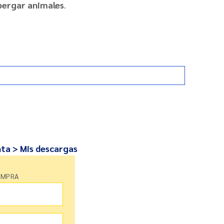
lbergar animales
.
nta > Mis descargas
OMPRA