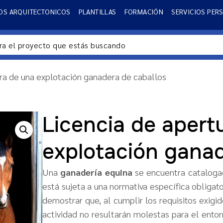
OS ARQUITECTONICOS
PLANTILLAS
FORMACIÓN
SERVICIOS PER
ura de una explotación ganadera de caballos
Licencia de apert
explotación ganad
Una
ganadería equina
se encuentra catalogad
está sujeta a una normativa específica obligato
demostrar que, al cumplir los requisitos exigid
actividad no resultarán molestas para el entor