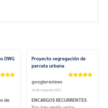
vos DWG
Proyecto segregación de
parcela urbana
googlereviews
rado
Valorado
5
de 5
con
5
de 5
16 de mayo de 2021
es de
ENCARGOS RECURRENTES
Nos han venido varios