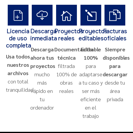
Licencia
Descarga
Proyectos
Proyectos
Facturas
de uso
inmediata
reales
editables
oficiales
completa
Descarga
Documentación
Editable
Siempre
Usa todos
ahora tus
técnica
100%
disponibles
nuestros
proyectos
filtrada
para
para
archivos
mucho
100% de
adaptarse
descargar
con total
más
obras
a tu caso y
desde tu
tranquilidad
rápido en
reales
ser más
área
tu
eficiente
privada
ordenador
en el
trabajo