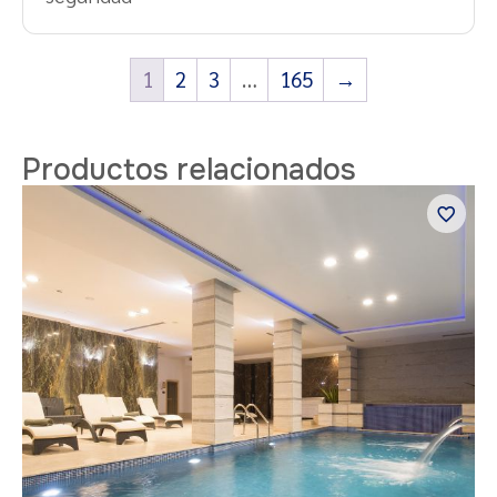
1
2
3
…
165
→
Productos relacionados