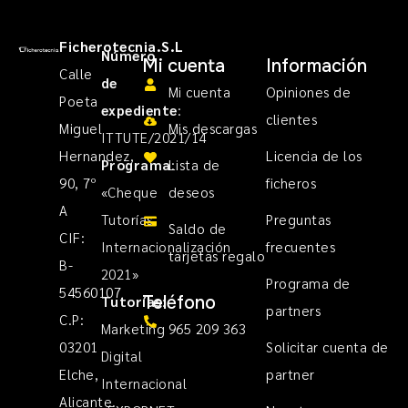
Ficherotecnia.S.L
Número
Mi cuenta
Información
Calle
de
Mi cuenta
Opiniones de
Poeta
expediente
:
clientes
Miguel
Mis descargas
ITTUTE/2021/14
Hernandez,
Licencia de los
Programa
Lista de
:
90, 7º
ficheros
«Cheque
deseos
A
Tutorías
Preguntas
Saldo de
CIF:
Internacionalización
frecuentes
tarjetas regalo
B-
2021»
Programa de
54560107
Teléfono
Tutorías
:
partners
C.P:
Marketing
965 209 363
03201
Solicitar cuenta de
Digital
Elche,
partner
Internacional
Alicante.