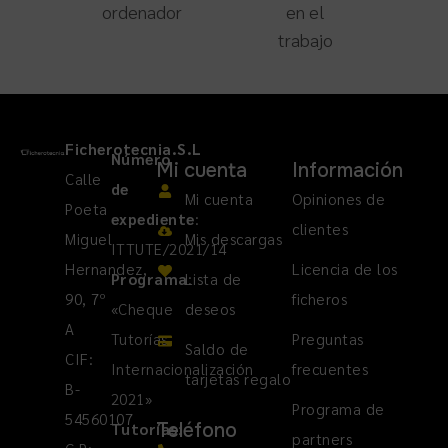
ordenador
en el
trabajo
Ficherotecnia.S.L
Número
Mi cuenta
Información
Calle
de
Mi cuenta
Opiniones de
Poeta
expediente
:
clientes
Miguel
Mis descargas
ITTUTE/2021/14
Hernandez,
Licencia de los
Programa
Lista de
:
90, 7º
ficheros
«Cheque
deseos
A
Tutorías
Preguntas
Saldo de
CIF:
Internacionalización
frecuentes
tarjetas regalo
B-
2021»
Programa de
54560107
Teléfono
Tutorías
:
partners