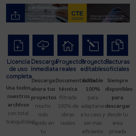
Licencia
Descarga
Proyectos
Proyectos
Facturas
de uso
inmediata
reales
editables
oficiales
completa
Descarga
Documentación
Editable
Siempre
Usa todos
ahora tus
técnica
100%
disponibles
nuestros
proyectos
filtrada
para
para
archivos
mucho
100% de
adaptarse
descargar
con total
más
obras
a tu caso y
desde tu
tranquilidad
rápido en
reales
ser más
área
tu
eficiente
privada