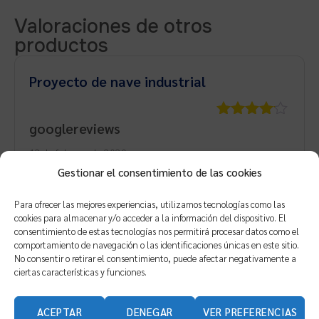
Valoraciones de otros
productos
Proyecto de nave industrial
googlereviews
Valorado
con
4
de
12 de febrero de 2020
5
Gestionar el consentimiento de las cookies
Planos dwg
Iba buscando un ejemplo de nave realizada
Para ofrecer las mejores experiencias, utilizamos tecnologías como las
cookies para almacenar y/o acceder a la información del dispositivo. El
con prefabricados y está realmente bien,
consentimiento de estas tecnologías nos permitirá procesar datos como el
además tiene muchos planos en dwg como
comportamiento de navegación o las identificaciones únicas en este sitio.
No consentir o retirar el consentimiento, puede afectar negativamente a
referencia.
ciertas características y funciones.
ACEPTAR
DENEGAR
VER PREFERENCIAS