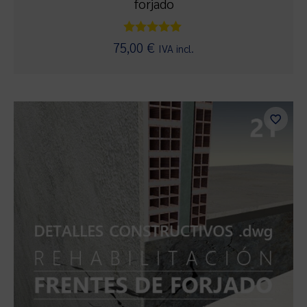
forjado
Valorado
75,00
€
IVA incl.
con
5.00
de 5