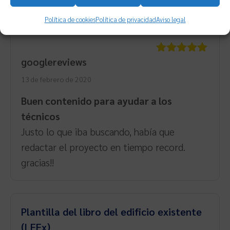
Proyecto de ejecución de piscina privada
Política de cookies
Política de privacidad
Aviso legal
— Plantilla editable PDF, DOC y DWG
googlereviews
Valorado
con
5
de 5
13 de febrero de 2020
Buen contenido para ayudar a los
técnicos
Justo lo que iba buscando, había que
redactar el proyecto en tiempo record.
gracias!!
Plantilla del libro del edificio existente
(LEEx)