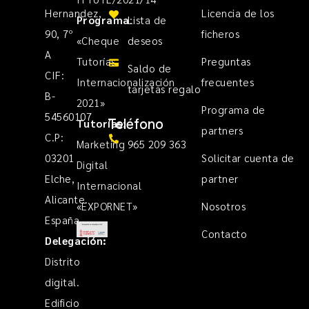
Hernandez,
Licencia de los
Programa
Lista de
:
90, 7º
ficheros
«Cheque
deseos
A
Tutorías
Preguntas
Saldo de
CIF:
Internacionalización
frecuentes
tarjetas regalo
B-
2021»
Programa de
54560107
Teléfono
Tutorías
:
partners
C.P:
Marketing
965 209 363
03201
Solicitar cuenta de
Digital
Elche,
partner
Internacional
Alicante.
«EXPORNET»
Nosotros
España
Contacto
Delegación:
Distrito
digital.
Edificio