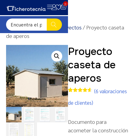
0
Inicio
/
Plantillas para proyectos
/ Proyecto caseta
de aperos
Proyecto
caseta de
aperos
(
6
valoraciones
Valorado
6
con
4.50
de clientes)
de 5 en
base a
valoraciones
de
Documento para
clientes
acometer la construcción