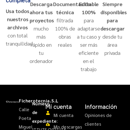
completa
Descarga
Documentación
Editable
Siempre
Usa todos
ahora tus
técnica
100%
disponibles
nuestros
proyectos
filtrada
para
para
archivos
mucho
100% de
adaptarse
descargar
con total
más
obras
a tu caso y
desde tu
tranquilidad
rápido en
reales
ser más
área
tu
eficiente
privada
ordenador
en el
trabajo
Ficherotecnia.S.L
Número
Mi cuenta
Información
Calle
de
Mi cuenta
Opiniones de
Poeta
expediente
:
clientes
Miguel
Mis descargas
ITTUTE/2021/14