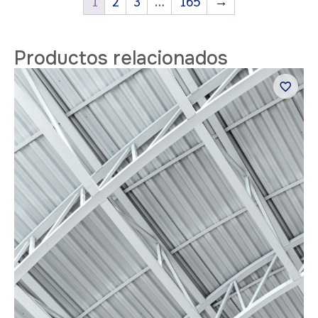
1
2
3
…
165
→
Productos relacionados