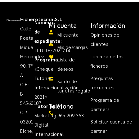
Ficherotecnia.S.L
Número
Mi cuenta
Información
Calle
de
Mi cuenta
Opiniones de
Poeta
expediente
:
clientes
Miguel
Mis descargas
ITTUTE/2021/14
Hernandez,
Licencia de los
Programa
Lista de
:
90, 7º
ficheros
«Cheque
deseos
A
Tutorías
Preguntas
Saldo de
CIF:
Internacionalización
frecuentes
tarjetas regalo
B-
2021»
Programa de
54560107
Teléfono
Tutorías
:
partners
C.P:
Marketing
965 209 363
03201
Solicitar cuenta de
Digital
Elche,
partner
Internacional