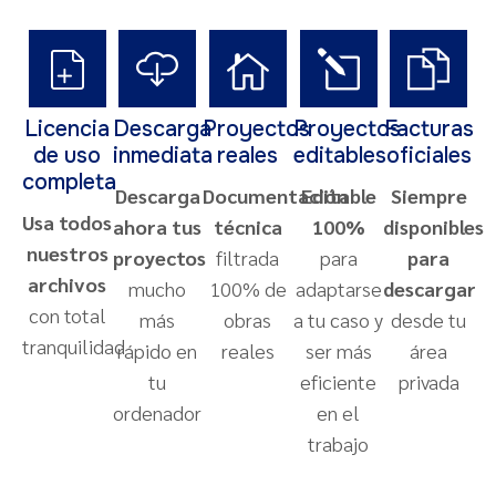
Licencia
Descarga
Proyectos
Proyectos
Facturas
de uso
inmediata
reales
editables
oficiales
completa
Descarga
Documentación
Editable
Siempre
Usa todos
ahora tus
técnica
100%
disponibles
nuestros
proyectos
filtrada
para
para
archivos
mucho
100% de
adaptarse
descargar
con total
más
obras
a tu caso y
desde tu
tranquilidad
rápido en
reales
ser más
área
tu
eficiente
privada
ordenador
en el
trabajo