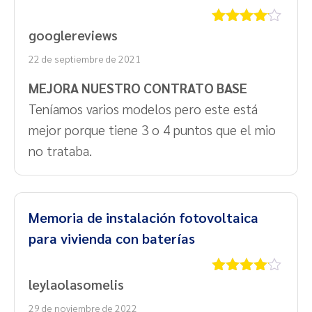
googlereviews
Valorado
con
4
de
22 de septiembre de 2021
5
MEJORA NUESTRO CONTRATO BASE
Teníamos varios modelos pero este está
mejor porque tiene 3 o 4 puntos que el mio
no trataba.
Memoria de instalación fotovoltaica
para vivienda con baterías
leylaolasomelis
Valorado
con
4
de
29 de noviembre de 2022
5