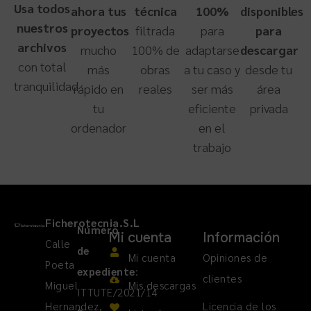
Usa todos
ahora tus
técnica
100%
disponibles
nuestros
proyectos
filtrada
para
para
archivos
mucho
100% de
adaptarse
descargar
con total
más
obras
a tu caso y
desde tu
tranquilidad
rápido en
reales
ser más
área
tu
eficiente
privada
ordenador
en el
trabajo
Ficherotecnia.S.L
Número
Mi cuenta
Información
Calle
de
Mi cuenta
Opiniones de
Poeta
expediente
:
clientes
Miguel
Mis descargas
ITTUTE/2021/14
Hernandez,
Licencia de los