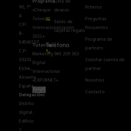
Programa
Lista de
:
90, 7º
ficheros
«Cheque
deseos
A
Tutorías
Preguntas
Saldo de
CIF:
Internacionalización
frecuentes
tarjetas regalo
B-
2021»
Programa de
54560107
Teléfono
Tutorías
:
partners
C.P:
Marketing
965 209 363
03201
Solicitar cuenta de
Digital
Elche,
partner
Internacional
Alicante.
«EXPORNET»
Nosotros
España
Contacto
Delegación:
Distrito
digital.
Edificio
1