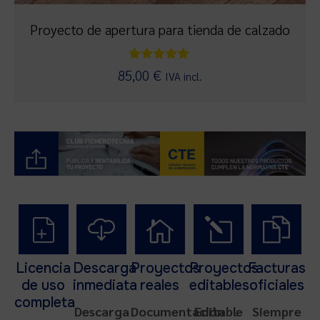
Proyecto de apertura para tienda de calzado
Valorado
85,00
€
IVA incl.
con
5.00
de 5
Licencia
Descarga
Proyectos
Proyectos
Facturas
de uso
inmediata
reales
editables
oficiales
completa
Descarga
Documentación
Editable
Siempre