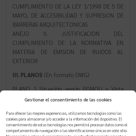
CUMPLIMIENTO DE LA LEY 1/1998 DE 5 DE
MAYO, DE ACCESIBILIDAD Y SUPRESION DE
BARRERAS ARQUITECTONICAS
ANEJO II. JUSTIFICACION DEL
CUMPLIMIENTO DE LA NORMATIVA EN
MATERIA DE EMISION DE RUIDOS AL
EXTERIOR
III. PLANOS
(En formato DWG)
PLANO 1 Situación según PGMOU y Vista
aérea
Gestionar el consentimiento de las cookies
PLANO 2 Referencia Catastral
Para ofrecer las mejores experiencias, utilizamos tecnologías como las
PLANO 3 Cotas y Superficies
cookies para almacenar y/o acceder a la información del dispositivo. El
PLANO 4 Mobiliario, distribución y
consentimiento de estas tecnologías nos permitirá procesar datos como el
comportamiento de navegación o las identificaciones únicas en este sitio.
accesibilidad