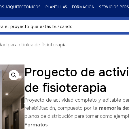
OS ARQUITECTONICOS
PLANTILLAS
FORMACIÓN
SERVICIOS PER
ad para clínica de fisioterapia
Proyecto de activi
de fisioterapia
Proyecto de actividad completo y editable p
rehabilitación, compuesto por la
memoria des
planos de distribución para tomar como ejemp
Formatos