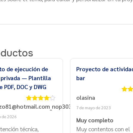
oductos
to de ejecución de
Proyecto de activida
 privada — Plantilla
bar
le PDF, DOC y DWG
olasina
Valo
con
zo81@hotmail.com_nop303845
Valorado
7 de mayo de 2023
con
4
de
o de 2026
5
Muy completo
tención técnica,
Muy contentos con el