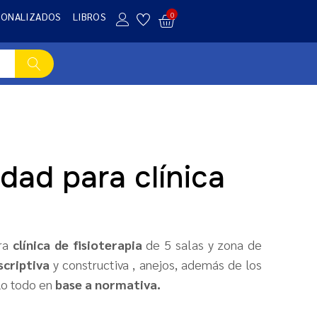
SONALIZADOS
LIBROS
0
dad para clínica
ara
clínica de fisioterapia
de 5 salas y zona de
criptiva
y constructiva , anejos, además de los
lo todo en
base a normativa.