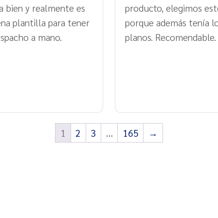
a bien y realmente es
producto, elegimos est
na plantilla para tener
porque además tenía l
espacho a mano.
planos. Recomendable.
1
2
3
…
165
→