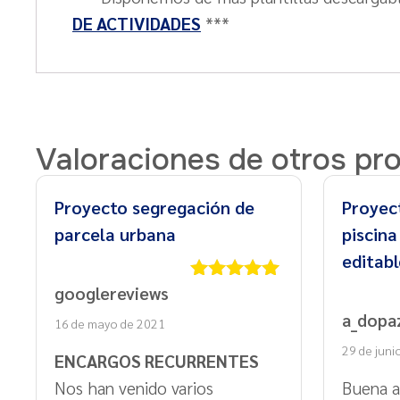
DE ACTIVIDADES
***
Valoraciones de otros pr
Proyecto segregación de
Proyec
parcela urbana
piscina
editab
googlereviews
Valorado
con
5
de 5
a_dopa
16 de mayo de 2021
29 de juni
ENCARGOS RECURRENTES
Nos han venido varios
Buena a