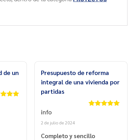
d de un
Presupuesto de reforma
integral de una vivienda por
partidas
rado
5
de 5
info
Valorado
con
5
de 5
2 de julio de 2024
Completo y sencillo