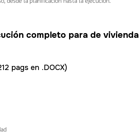
o, desde la planificación hasta la ejecución.
ución completo para de vivienda u
212 pags en .DOCX)
dad