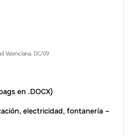
ad Valenciana. DC/09
 pags en .DOCX)
zación, electricidad, fontanería –