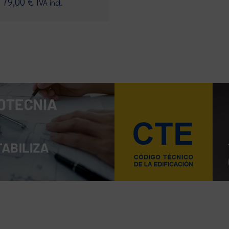
79,00
€
IVA incl.
con
4.00
de 5