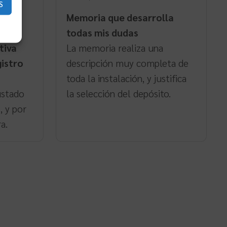
5
de 5
S
Memoria que desarrolla
a
todas mis dudas
tiva
La memoria realiza una
gistro
descripción muy completa de
toda la instalación, y justifica
ustado
la selección del depósito.
, y por
a.