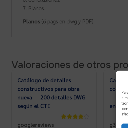
Planos.
Planos
(6 pags en .dwg y PDF)
Valoraciones de otros pr
Catálogo de detalles
Catálo
constructivos para obra
constru
Para
nueva — 200 detalles DWG
— 1.00
alma
tecn
según el CTE
en 23 
iden
afec
googlereviews
g3adri
Valorado