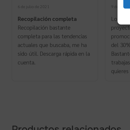
con
4
de
6 de julio de 2021
9 de julio
5
Recopilación completa
Lo util
Recopilación bastante
proyect
completa para las tendencias
promoci
actuales que buscaba, me ha
del 30%
sido útil. Descarga rápida en la
Bastant
cuenta.
trabajas
quieres
Productos relacionados