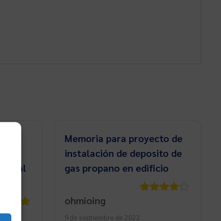
a de
Memoria para proyecto de
instalación de deposito de
nta al
gas propano en edificio
ohmioing
Valorado
con
4
de
rado
9 de septiembre de 2022
5