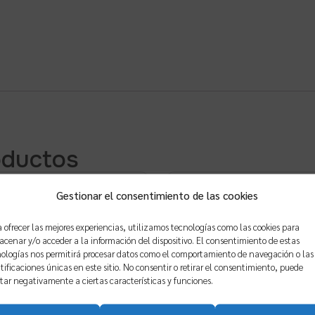
oductos
go de detalles
Proyecto de apertur
Gestionar el consentimiento de las cookies
ctivos rehabilitación
nave industrial para
 ofrecer las mejores experiencias, utilizamos tecnologías como las cookies para
0 detalles DWG y PDF
almacenamiento y ve
cenar y/o acceder a la información del dispositivo. El consentimiento de estas
ologías nos permitirá procesar datos como el comportamiento de navegación o las
packs
por mayor
tificaciones únicas en este sitio. No consentir o retirar el consentimiento, puede
tar negativamente a ciertas características y funciones.
an@gmail.com_nop1472655
ohmioing
Valorado
Valo