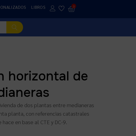
SONALIZADOS
LIBROS
0
n horizontal de
dianeras
 vivienda de dos plantas entre medianeras
nta planta, con referencias catastrales
e hace en base al CTE y DC-9.