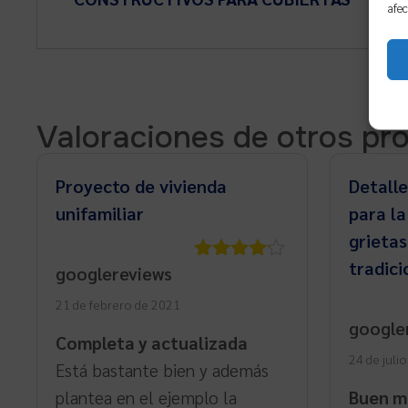
afec
Valoraciones de otros pr
Proyecto de vivienda
Detall
unifamiliar
para la
grieta
tradici
googlereviews
Valorado
con
4
de
21 de febrero de 2021
5
google
Completa y actualizada
24 de juli
Está bastante bien y además
plantea en el ejemplo la
Buen m