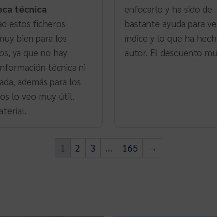
eca técnica
enfocarlo y ha sido de
ad estos ficheros
bastante ayuda para ve
muy bien para los
índice y lo que ha hech
os, ya que no hay
autor. El descuento muy
nformación técnica ni
zada, además para los
os lo veo muy útil.
terial.
1
2
3
…
165
→