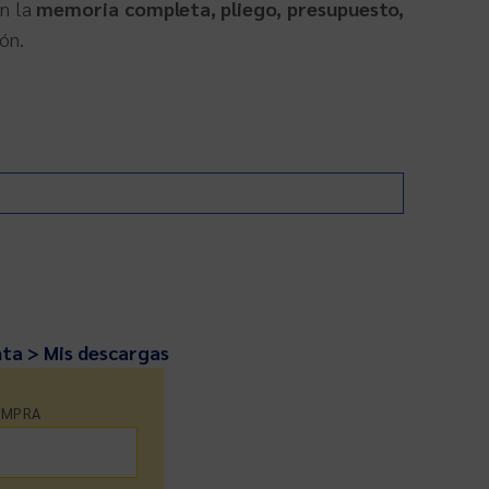
en la
memoria completa, pliego, presupuesto,
ón.
nta > Mis descargas
OMPRA