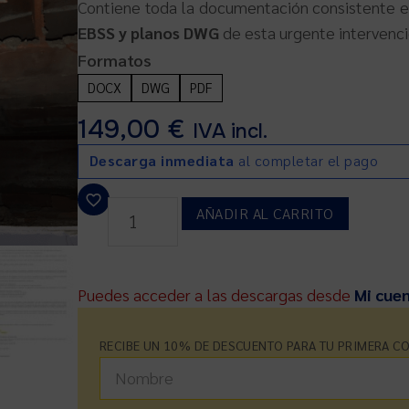
Contiene toda la documentación consistente 
EBSS y planos DWG
de esta urgente intervenci
Formatos
DOCX
DWG
PDF
149,00
€
IVA incl.
Descarga inmediata
al completar el pago
AÑADIR AL CARRITO
Puedes acceder a las descargas desde
Mi cue
RECIBE UN 10% DE DESCUENTO PARA TU PRIMERA C