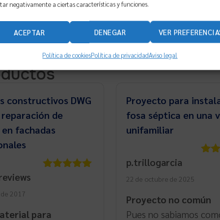
tar negativamente a ciertas características y funciones.
ACEPTAR
DENEGAR
VER PREFERENCIA
Política de cookies
Política de privacidad
Aviso legal
oductos
es constructivos DWG
Proyecto para instal
 reparación de
fosa séptica en una 
s en fachadas
unifamiliar
onales
p.trillogarcia
Valo
con
reviews
Valorado
22 de octubre de 2025
con
5
de 5
o de 2017
Proyecto no común
aterial para
Pues no sabiamos com