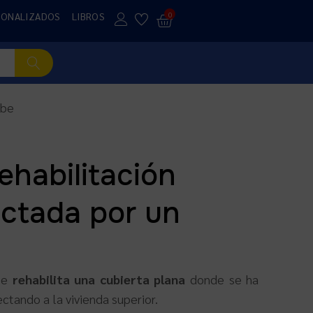
SONALIZADOS
LIBROS
0
mbe
ehabilitación
ectada por un
se
rehabilita una cubierta plana
donde se ha
ctando a la vivienda superior.