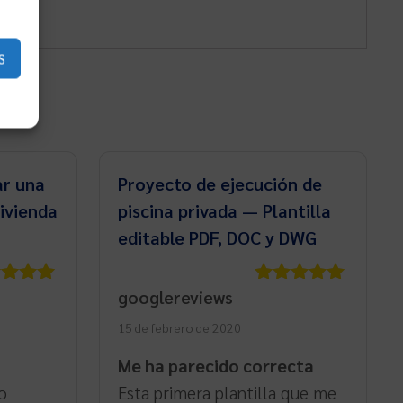
S
ar una
Proyecto de ejecución de
vivienda
piscina privada — Plantilla
editable PDF, DOC y DWG
googlereviews
rado
Valorado
5
de 5
con
5
de 5
15 de febrero de 2020
Me ha parecido correcta
o
Esta primera plantilla que me