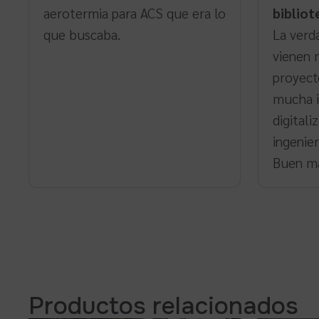
aerotermia para ACS que era lo
bibliot
que buscaba.
La verd
vienen 
proyect
mucha i
digitali
ingenier
Buen ma
Productos relacionados