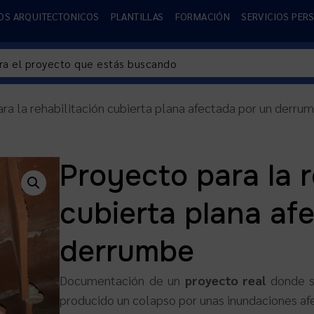
OS ARQUITECTONICOS
PLANTILLAS
FORMACIÓN
SERVICIOS PER
ra la rehabilitación cubierta plana afectada por un derru
Proyecto para la r
cubierta plana af
derrumbe
Documentación de un
proyecto real
donde 
producido un colapso por unas inundaciones afe