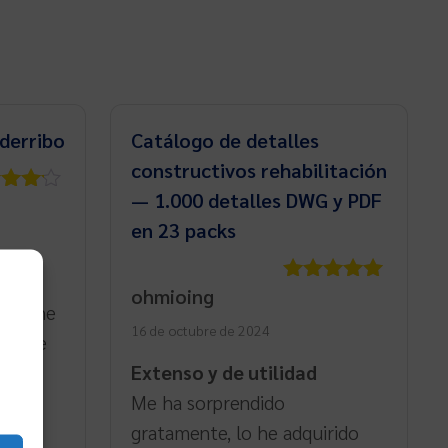
derribo
Catálogo de detalles
constructivos rehabilitación
— 1.000 detalles DWG y PDF
rado
4
de
en 23 packs
ohmioing
Valorado
inal he
con
5
de 5
16 de octubre de 2024
lan de
n
Extenso y de utilidad
rior,
Me ha sorprendido
s
gratamente, lo he adquirido