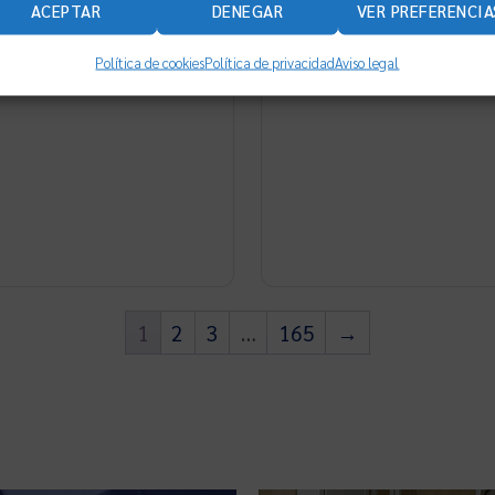
ACEPTAR
DENEGAR
VER PREFERENCIA
le. Es un documento
planos en dwg;), la des
nal listo para adaptar y
problemas.
Política de cookies
Política de privacidad
Aviso legal
 en industria.
1
2
3
…
165
→