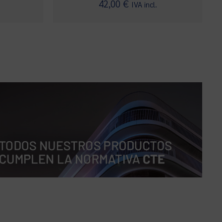
Valorado con
42,00
€
IVA incl.
5.00
de 5