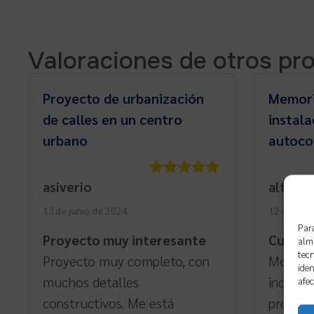
Valoraciones de otros pr
Proyecto de urbanización
Memori
de calles en un centro
instala
urbano
autoco
asiverio
alfons
Valorado
con
5
de 5
13 de junio de 2024
12 de dici
Para
Proyecto muy interesante
Cumple 
alma
tecn
Proyecto muy completo, con
Memoria
iden
muchos detalles
incluye
afec
constructivos. Me está
protecc