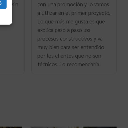
S
carga sin
con una promoción y lo vamos
a utlizar en el primer proyecto.
Lo que más me gusta es que
explica paso a paso los
procesos constructivos y va
muy bien para ser entendido
por los clientes que no son
técnicos. Lo recomendaría.