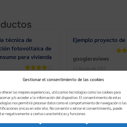
oductos
a técnica de
Ejemplo proyecto de 
ción fotovoltaica de
nsumo para vivienda
googlereviews
Valo
con
21 de julio de 2021
5
ovalenzuela573
Valorado
Muy completo
Gestionar el consentimiento de las cookies
con
4
de
embre de 2025
5
Completo proyecto al f
 ofrecer las mejores experiencias, utilizamos tecnologías como las cookies para
su finalidad
adquirido esté con el p
cenar y/o acceder a la información del dispositivo. El consentimiento de estas
ologías nos permitirá procesar datos como el comportamiento de navegación o las
 bien estructurada:
desamiantado y me ha
tificaciones únicas en este sitio. No consentir o retirar el consentimiento, puede
 cálculo de secciones,
abonado el pedido ante
tar negativamente a ciertas características y funciones.
iones y normativa
solo añadiría además lo