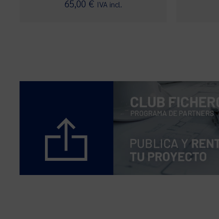
Valorado con
65,00
€
IVA incl.
5.00
de 5