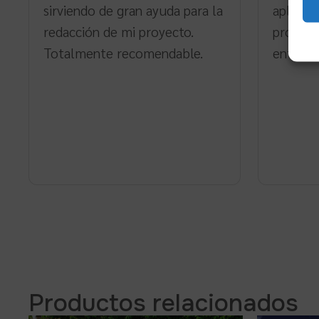
sirviendo de gran ayuda para la
aplicab
redacción de mi proyecto.
profesio
Totalmente recomendable.
entregar
Productos relacionados