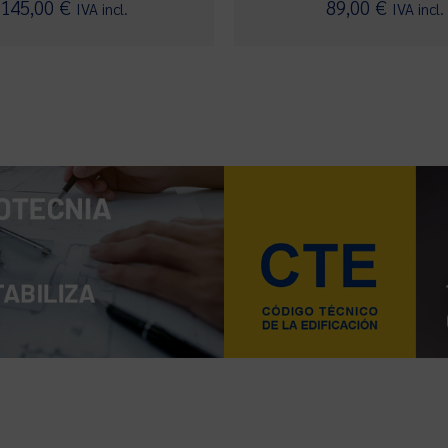
Valorado
Valorado con
145,00
€
89,00
€
IVA incl.
IVA incl.
con
5.00
4.00
de 5
de 5