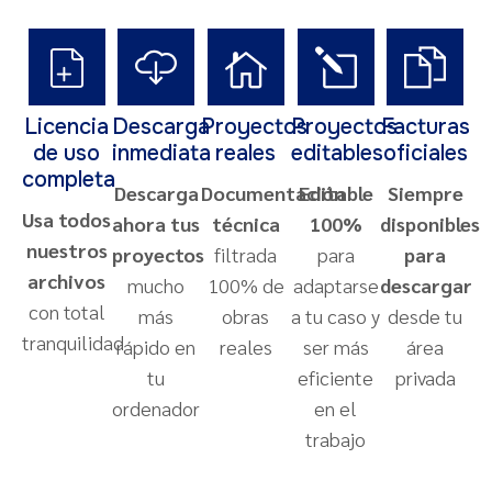
Licencia
Descarga
Proyectos
Proyectos
Facturas
de uso
inmediata
reales
editables
oficiales
completa
Descarga
Documentación
Editable
Siempre
Usa todos
ahora tus
técnica
100%
disponibles
nuestros
proyectos
filtrada
para
para
archivos
mucho
100% de
adaptarse
descargar
con total
más
obras
a tu caso y
desde tu
tranquilidad
rápido en
reales
ser más
área
tu
eficiente
privada
ordenador
en el
trabajo