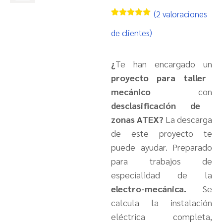
(
2
valoraciones
Valorado
1
con
5.00
de
de clientes)
5 en base
a
valoración
de un
cliente
¿
Te han encargado un
proyecto para taller
mecánico
con
desclasificación de
zonas ATEX?
La descarga
de este proyecto te
puede ayudar. Preparado
para trabajos de
especialidad de la
electro-mecánica.
Se
calcula la instalación
eléctrica completa,