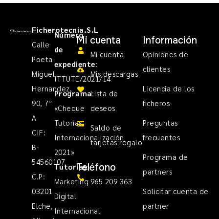
Ficherotecnia.S.L
Número
Mi cuenta
Información
Calle
de
Mi cuenta
Opiniones de
Poeta
expediente
:
clientes
Miguel
Mis descargas
ITTUTE/2021/14
Hernandez,
Licencia de los
Programa
Lista de
:
90, 7º
ficheros
«Cheque
deseos
A
Tutorías
Preguntas
Saldo de
CIF:
Internacionalización
frecuentes
tarjetas regalo
B-
2021»
Programa de
54560107
Teléfono
Tutorías
:
partners
C.P:
Marketing
965 209 363
03201
Solicitar cuenta de
Digital
Elche,
partner
Internacional