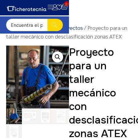
0
Inicio
/
Plantillas para proyectos
/ Proyecto para un
taller mecánico con desclasificación zonas ATEX
Proyecto
para un
taller
mecánico
con
desclasificac
zonas ATEX