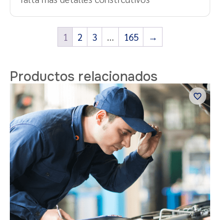
1
2
3
…
165
→
Productos relacionados