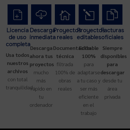
Licencia
Descarga
Proyectos
Proyectos
Facturas
de uso
inmediata
reales
editables
oficiales
completa
Descarga
Documentación
Editable
Siempre
Usa todos
ahora tus
técnica
100%
disponibles
nuestros
proyectos
filtrada
para
para
archivos
mucho
100% de
adaptarse
descargar
con total
más
obras
a tu caso y
desde tu
tranquilidad
rápido en
reales
ser más
área
tu
eficiente
privada
ordenador
en el
trabajo