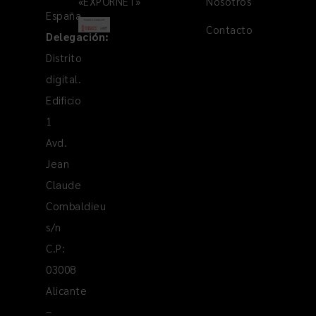
«EXPORNET»
Nosotros
España
Contacto
Delegación:
Distrito
digital.
Edificio
1
Avd.
Jean
Claude
Combaldieu
s/n
C.P:
03008
Alicante
–