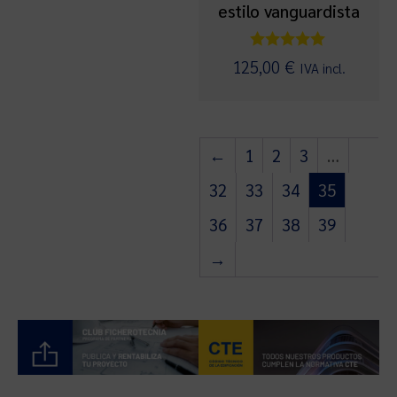
estilo vanguardista
Valorado
125,00
€
IVA incl.
con
5.00
de 5
←
1
2
3
…
32
33
34
35
36
37
38
39
→