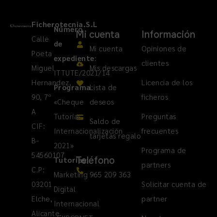
Ficherotecnia.S.L
Número
Mi cuenta
Información
Calle
de
Mi cuenta
Opiniones de
Poeta
expediente
:
clientes
Miguel
Mis descargas
ITTUTE/2021/14
Hernandez,
Licencia de los
Programa
Lista de
:
90, 7º
ficheros
«Cheque
deseos
A
Tutorías
Preguntas
Saldo de
CIF:
Internacionalización
frecuentes
tarjetas regalo
B-
2021»
Programa de
54560107
Teléfono
Tutorías
:
partners
C.P:
Marketing
965 209 363
03201
Solicitar cuenta de
Digital
Elche,
partner
Internacional
Alicante.