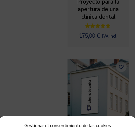
Proyecto para la
apertura de una
clínica dental
Valorado
175,00
€
IVA incl.
con
4.67
de 5
Gestionar el consentimiento de las cookies
Proyecto para la