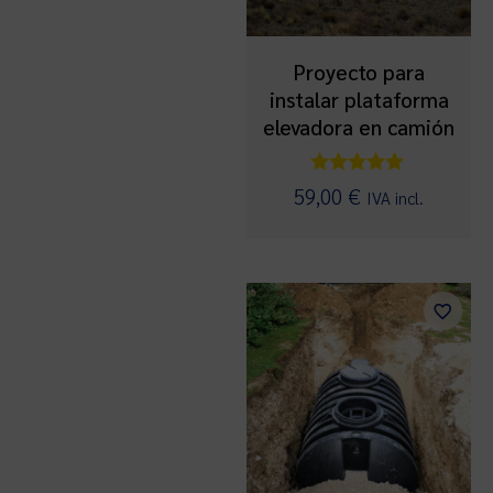
Proyecto para
instalar plataforma
elevadora en camión
Valorado
59,00
€
IVA incl.
con
5.00
de 5