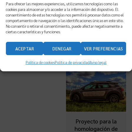
colocación de una
Para ofrecer las mejores experiencias, utilizamos tecnologías como las
lona publicitaria
cookies para almacenar y/o acceder a la información del dispositivo. El
consentimiento de estas tecnologías nos permitirá procesar datos como el
comportamiento de navegación o las identificaciones únicas en este sitio.
No consentir o retirar el consentimiento, puede afectar negativamente a
Valorado
150,00
€
IVA incl.
con
ciertas características y funciones.
5.00
de 5
ACEPTAR
DENEGAR
VER PREFERENCIAS
Política de cookies
Política de privacidad
Aviso legal
Proyecto para la
homologación de